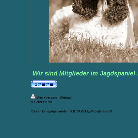
Wir sind Mitglieder im Jagdspaniel-
Druckversion
|
Sitemap
© Peter Bruhn
Diese Homepage wurde mit
IONOS MyWebsite
erstellt.